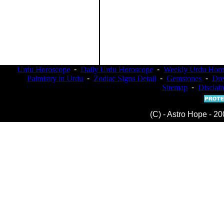
Urdu Horoscope
-
Daily Urdu Horoscope
-
Weekly Urdu Horo
Palmistry in Urdu
-
Zodiac Signs Detail
-
Gemstones
-
Dr
Sitemap
-
Disclai
(C) - Astro Hope - 20