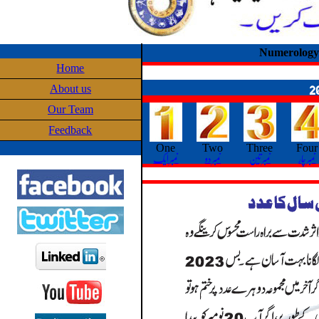
Numerology
Home
About us
Our Team
Feedback
One
Two
Three
Four
نمبر چار
نمبر تین
نمبر دو
نمبر ایک