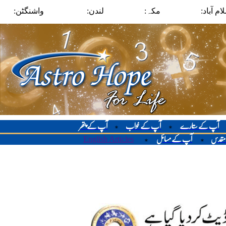
لام آباد
مکہ:
لندن:
واشنگٹن:
آپ کے ستارے
آپ کے خواب
آپ کے پتھر
*
*
English Articles
 مقدس
آپ کے مسائل
*
*