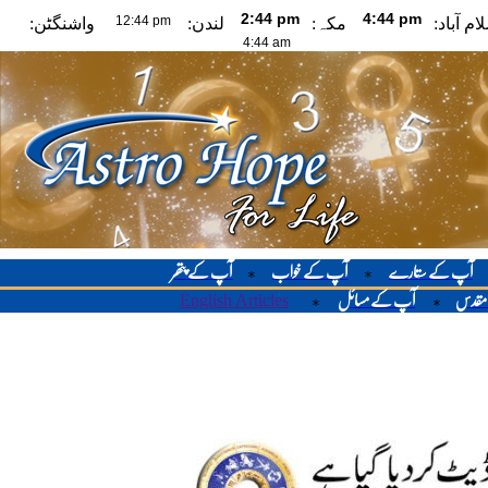
لام آباد
مکہ:
لندن:
واشنگٹن:
آپ کے ستارے
آپ کے خواب
آپ کے پتھر
*
*
English Articles
 مقدس
آپ کے مسائل
*
*