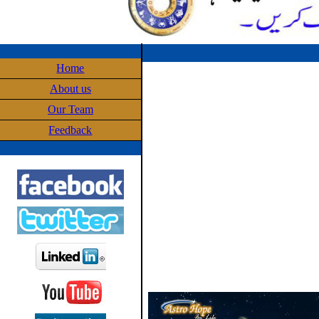
Home
About us
Our Team
Feedback