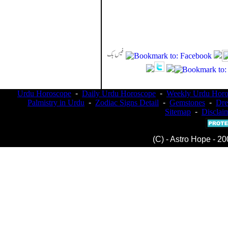
Urdu Horoscope
-
Daily Urdu Horoscope
-
Weekly Urdu Horo
Palmistry in Urdu
-
Zodiac Signs Detail
-
Gemstones
-
Dr
Sitemap
-
Disclai
(C) - Astro Hope - 20