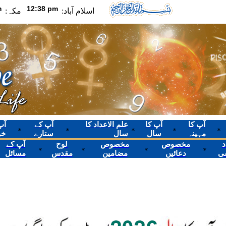
اسلام آباد:
مکہ:
آپ کا
آپ کا
علم الاعداد کا
آپ کے
آ
*
*
*
*
*
مہینہ
سال
سال
ستارے
خو
د
مخصوص
مخصوص
لوح
آپ کے
*
*
*
*
ی
دعائیں
مضامین
مقدس
مسائل