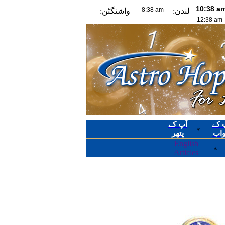
لندن:
واشنگٹن:
پ کے
آپ کے
*
اب
پتھر
English
*
Articles