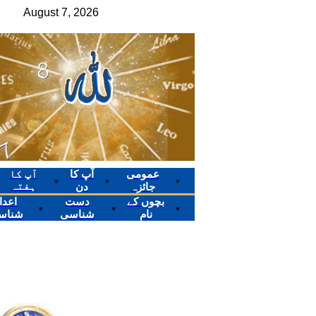
عمومی
آپ کا
آپ کا
*
*
*
ہفتہ
جائزہ
دن
بچوں کے
دست
اعدا
*
*
*
نام
شناسی
شناس